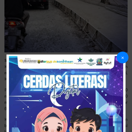
×
Suarasukabumi.net
-
Sukabumi
– Dinas Pekerjaan Umum (PU)
Kabupaten Sukabumi melalui UPTD PU Wilayah III Cicurug tengah
melaksanakan betonisasi pada ruas Jalan Parungkuda–Bojongpari,
Kecamatan Parungkuda.
Perbaikan dilakukan di dua titik dengan total panjang sekitar 180
meter, masing-masing sepanjang 100 meter di sekitar venue dan 80
meter di depan Balai Penelitian Tanaman Industri dan Penyegar
(BALITTRI).
Kepala UPTD PU Wilayah III Cicurug,
Uus Iskandar
, menjelaskan
bahwa saat ini pengerjaan baru dilakukan pada satu sisi jalan. Sisi
lainnya akan dilanjutkan sekitar tiga minggu mendatang.